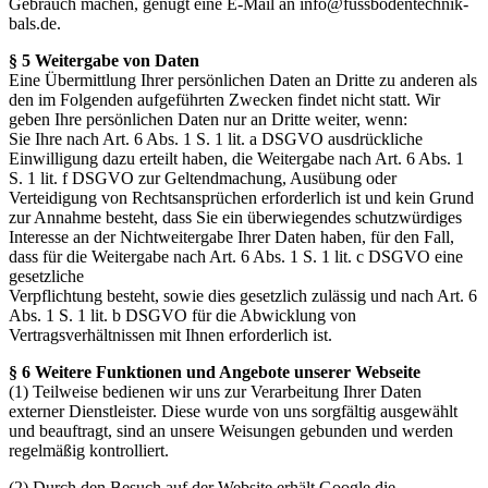
Gebrauch machen, genügt eine E-Mail an info@fussbodentechnik-
bals.de.
§ 5 Weitergabe von Daten
Eine Übermittlung Ihrer persönlichen Daten an Dritte zu anderen als
den im Folgenden aufgeführten Zwecken findet nicht statt. Wir
geben Ihre persönlichen Daten nur an Dritte weiter, wenn:
Sie Ihre nach Art. 6 Abs. 1 S. 1 lit. a DSGVO ausdrückliche
Einwilligung dazu erteilt haben, die Weitergabe nach Art. 6 Abs. 1
S. 1 lit. f DSGVO zur Geltendmachung, Ausübung oder
Verteidigung von Rechtsansprüchen erforderlich ist und kein Grund
zur Annahme besteht, dass Sie ein überwiegendes schutzwürdiges
Interesse an der Nichtweitergabe Ihrer Daten haben, für den Fall,
dass für die Weitergabe nach Art. 6 Abs. 1 S. 1 lit. c DSGVO eine
gesetzliche
Verpflichtung besteht, sowie dies gesetzlich zulässig und nach Art. 6
Abs. 1 S. 1 lit. b DSGVO für die Abwicklung von
Vertragsverhältnissen mit Ihnen erforderlich ist.
§ 6 Weitere Funktionen und Angebote unserer Webseite
(1) Teilweise bedienen wir uns zur Verarbeitung Ihrer Daten
externer Dienstleister. Diese wurde von uns sorgfältig ausgewählt
und beauftragt, sind an unsere Weisungen gebunden und werden
regelmäßig kontrolliert.
(2) Durch den Besuch auf der Website erhält Google die